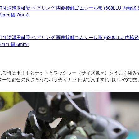
TN 深溝玉軸受 ベアリング 両側接触ゴムシール形 (608LLU 内輪径 
2mm 幅 7mm)
TN 深溝玉軸受 ベアリング 両側接触ゴムシール形 (6900LLU 内輪径
2mm 幅 6mm)
れる時はボルトとナットとワッシャー（サイズ色々）をうまく組み
ターで都合の良さそうなバラ売りナット系で入手すればいいので数