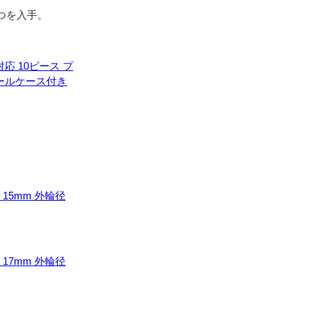
つを入手。
対応 10ピース プ
ツールケース付き
 15mm 外輪径
 17mm 外輪径