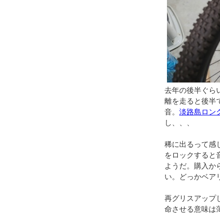
去年の後半ぐら
離を走ると後半
音。
淡路島ロン
し、、、
稀に出るって感
をロックすると
ようだ。購入から
い。どっかベア
再グリスアップ
命させる意味は