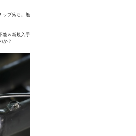
ンナップ落ち。無
、
不能＆新規入手
のか？