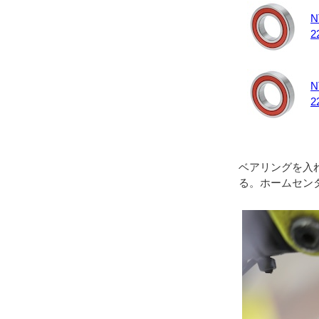
N
2
N
2
ベアリングを入
る。ホームセン