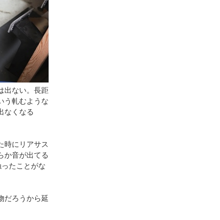
は出ない。長距
いう軋むような
出なくなる
た時にリアサス
らか音が出てる
触ったことがな
物だろうから延