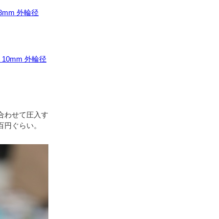
8mm 外輪径
 10mm 外輪径
合わせて圧入す
百円ぐらい。