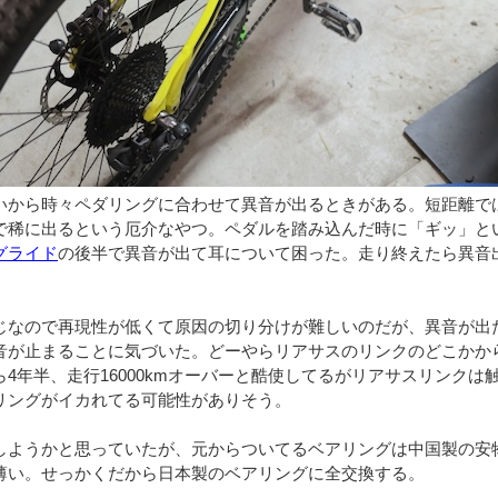
いから時々ペダリングに合わせて異音が出るときがある。短距離で
で稀に出るという厄介なやつ。ペダルを踏み込んだ時に「ギッ」と
グライド
の後半で異音が出て耳について困った。走り終えたら異音
じなので再現性が低くて原因の切り分けが難しいのだが、異音が出
音が止まることに気づいた。どーやらリアサスのリンクのどこかか
4年半、走行16000kmオーバーと酷使してるがリアサスリンクは
リングがイカれてる可能性がありそう。
しようかと思っていたが、元からついてるベアリングは中国製の安
薄い。せっかくだから日本製のベアリングに全交換する。