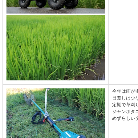
今年は雨が
日差しは少
定期で草刈
ジャンボタ
めずらしい