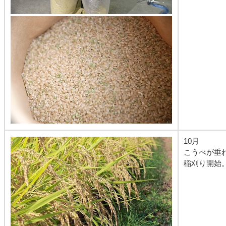
10月
こうべが垂
稲刈り開始