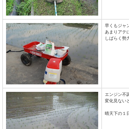
早くもジャ
あまりアテ
しばらく勢
エンジン不
変化見ない
晴天下の１