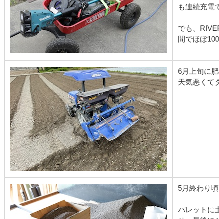
も連続充電
でも、RIV
間でほぼ10
6月上旬に
天気悪くて
5月終わり
パレットに