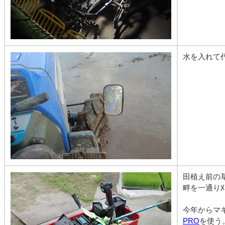
水を入れて
田植え前の
畔を一通り
今年からマ
PRO
を使う。