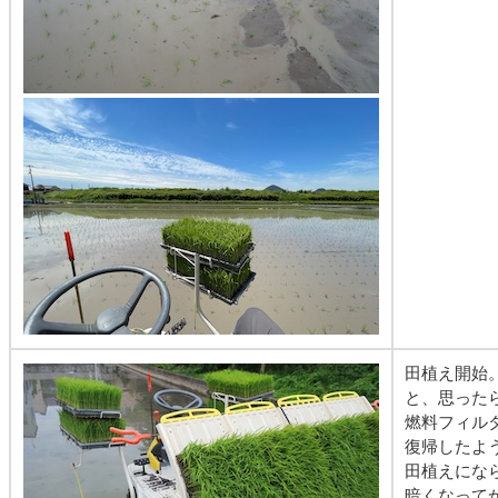
田植え開始
と、思った
燃料フィル
復帰したよ
田植えにな
暗くなって