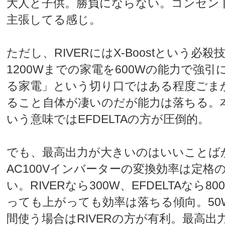
大人と子供。勝負にならない。コンセン
主張してる感じ。
ただし、RIVERにはX-Boostという必
1200Wまでの家電を600Wの能力で強
る家電」という切り口ではある程度ごま
ること自体が凄いのだが能力は落ちる。
いう意味ではEFDELTAの方が圧倒的。
でも、最高出力が大きいのはいいことば
AC100Vインバーターの変換効率は定格
い。RIVERなら300W、EFDELTAなら
っても上がっても効率は落ちる傾向。50
間使う場合はRIVERの方が有利。最高