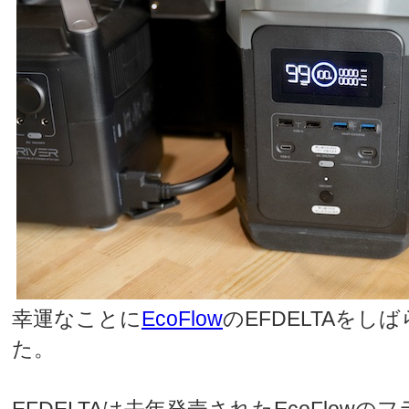
幸運なことに
EcoFlow
のEFDELTAをし
た。