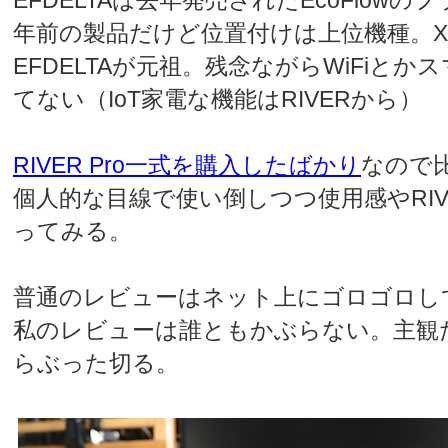
EFDELTAは去年発売されたEcoFlow
年前の製品だけど位置付けは上位機種。X-S
EFDELTAが元祖。残念ながらWiFiと
てない（IoT家電な機能はRIVERから）
RIVER Pro一式を購入したばかり
なので
個人的な目線で使い倒しつつ使用感やRIVE
ってみる。
普通のレビューはネット上にゴロゴロし
私のレビューは誰ともかぶらない。主観
らぶった切る。