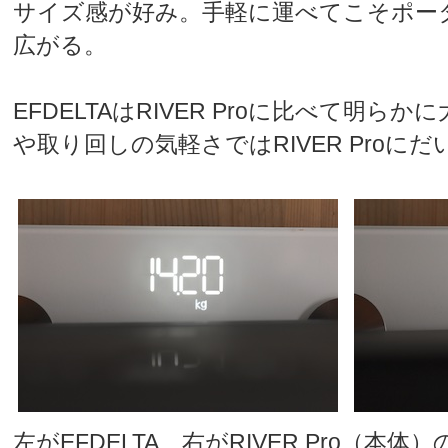
サイズ感が好み。手軽に運べてこそポー
広がる。
EFDELTAはRIVER Proに比べて明ら
や取り回しの気軽さではRIVER Proに
左がEFDELTA、右がRIVER Pro（本体