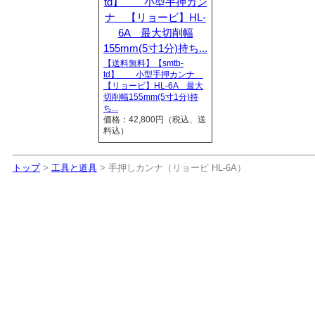
【送料無料】【smtb-
td】 小型手押カンナ
【リョービ】HL-6A 最大
切削幅155mm(5寸1分)持
ち...
価格：42,800円（税込、送
料込）
トップ
>
工具と道具
> 手押しカンナ（リョービ HL-6A）
手押しカンナ（リョービ HL