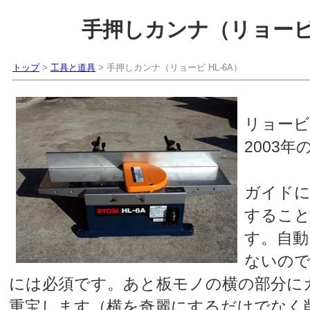
手押しカンナ（リョービ 
トップ
>
工具と道具
> 手押しカンナ（リョービ HL-6A）
リョービ
2003
ガイド
すること
す。自動
ないので
には必須です。あと板モノの横の部分に
重宝します（横を奇麗にするだけでなく