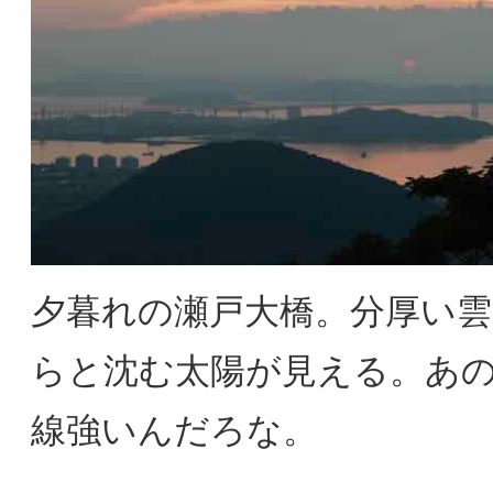
夕暮れの瀬戸大橋。分厚い
らと沈む太陽が見える。あ
線強いんだろな。