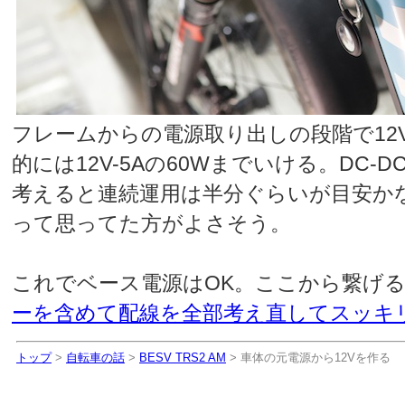
フレームからの電源取り出しの段階で12
的には12V-5Aの60Wまでいける。DC
考えると連続運用は半分ぐらいが目安か
って思ってた方がよさそう。
これでベース電源はOK。ここから繋げ
ーを含めて配線を全部考え直してスッキ
トップ
>
自転車の話
>
BESV TRS2 AM
> 車体の元電源から12Vを作る
車体の元電源から12